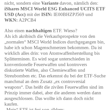
nicht, sondern eine
Variante
davon, nämlich den:
iShares MSCI World ESG Enhanced UCITS ETF
USD (Acc)
mit der
ISIN:
IE00BHZPJ569 und
WKN:
A2PCB4
Also einen
nachhaltigen
ETF. Wieso?
Als ich akribisch die Verkaufsprospekte von den
„normalen“ MSCI World Indices durchgegangen bin,
habe ich schon Magenschmerzen bekommen. Da ist
wirklich alles drin: von Atomwaffenherstellung bis
Splitterminen. Es wird sogar unterschieden in
konventionelle Feuerwaffen und kontrovers
diskutierte Waffen, also Chemiewaffen und
Streubomben etc. Das erkennst du bei der ETF-Suche
manchmal an dem Zusatz „ex controversial
weapons“. Das heißt die zivilen Feuerwaffen sind im
Prinzip immer dabei, aber die anderen werden dann
ausgeschlossen. Das wollte ich dann doch nicht
kaufen.
„Mein“ ETF ist frei von alldem: