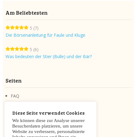
Am Beliebtesten
5
(7)
Die Börsenanleitung für Faule und Kluge
5
(6)
Was bedeuten der Stier (Bulle) und der Bär?
Seiten
FAQ
Über die Seite
Diese Seite verwendet Cookies
Cookie Zustimmung
Wir können diese zur Analyse unserer
Datenschutzerklärung
Besucherdaten platzieren, um unsere
Website zu verbessern, personalisierte
Impressum/Disclaimer