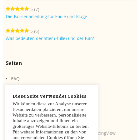
5
(7)
Die Börsenanleitung für Faule und Kluge
5
(6)
Was bedeuten der Stier (Bulle) und der Bär?
Seiten
FAQ
Über die Seite
Diese Seite verwendet Cookies
Cookie Zustimmung
Wir können diese zur Analyse unserer
Datenschutzerklärung
Besucherdaten platzieren, um unsere
Website zu verbessern, personalisierte
Impressum/Disclaimer
Inhalte anzuzeigen und Ihnen ein
großartiges Website-Erlebnis zu bieten.
Für weitere Informationen zu den von
Charts mit freundlicher Genehmigung von TradingView:
uns verwendeten Cookies öffnen Sie