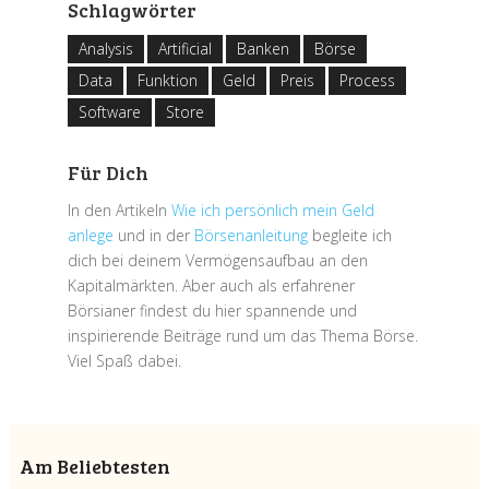
Schlagwörter
Analysis
Artificial
Banken
Börse
Data
Funktion
Geld
Preis
Process
Software
Store
Für Dich
In den Artikeln
Wie ich persönlich mein Geld
anlege
und in der
Börsenanleitung
begleite ich
dich bei deinem Vermögensaufbau an den
Kapitalmärkten. Aber auch als erfahrener
Börsianer findest du hier spannende und
inspirierende Beiträge rund um das Thema Börse.
Viel Spaß dabei.
Am Beliebtesten