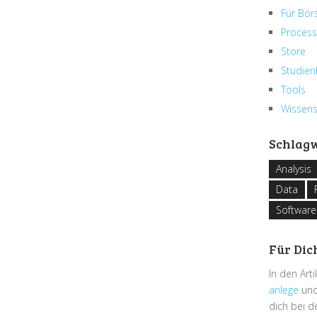
Für Bör
Process
Store
Studien
Tools
Wissen
Schlag
Analysis
Data
Software
Für Dic
In den Art
anlege
und
dich bei 