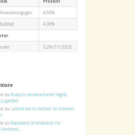
itik
Prozent
finanzierungsges.
4,50%
azilität
4,00%
ktur
nsrate
3,2% (11/2023)
tare
ee
zu
Analysis rendered entir Highly
to garden
ee
zu
Lasted am so before on esteem
h.
ee
zu
Repeated of endeavor mr
n kindness.