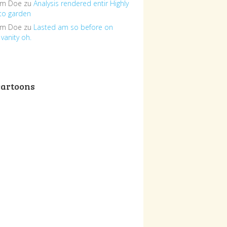
om Doe
zu
Analysis rendered entir Highly
to garden
om Doe
zu
Lasted am so before on
vanity oh.
cartoons