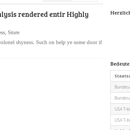
Herzli
lysis rendered entir Highly
ess
,
Store
 colonel shyness. Such on help ye some door if
Bedeute
Staats
Bundesa
Bundesa
USA T-bi
USA T-bi