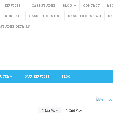
SERVICES
CASE STUDIES
BLOG
CONTACT
AB
ERROR PAGE
CASE STUDIES ONE
CASE STUDIES TWO
CA
 STUDIES DETAILS
R TEAM
OUR SERVICES
BLOG
List View
Grid View