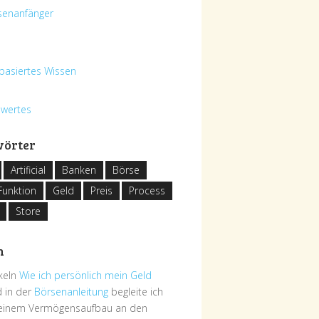
senanfänger
basiertes Wissen
swertes
wörter
Artificial
Banken
Börse
Funktion
Geld
Preis
Process
Store
h
ikeln
Wie ich persönlich mein Geld
 in der
Börsenanleitung
begleite ich
deinem Vermögensaufbau an den