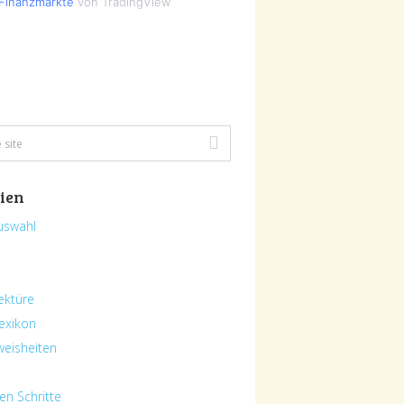
Finanzmärkte
von TradingView
ien
uswahl
ektüre
exikon
eisheiten
en Schritte