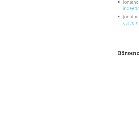
Jonath
indeed 
Jonath
esteem 
Börsen