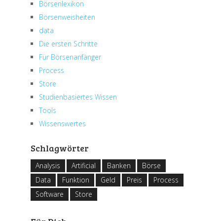
Börsenlexikon
Börsenweisheiten
data
Die ersten Schritte
Für Börsenanfänger
Process
Store
Studienbasiertes Wissen
Tools
Wissenswertes
Schlagwörter
Analysis
Artificial
Banken
Börse
Data
Funktion
Geld
Preis
Process
Software
Store