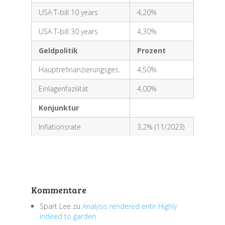
USA T-bill 10 years
4,20%
USA T-bill 30 years
4,30%
Geldpolitik
Prozent
Hauptrefinanzierungsges.
4,50%
Einlagenfazilität
4,00%
Konjunktur
Inflationsrate
3,2% (11/2023)
Kommentare
Spart Lee
zu
Analysis rendered entir Highly
indeed to garden