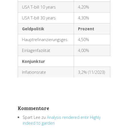
USA T-bill 10 years
4,20%
USA T-bill 30 years
4,30%
Geldpolitik
Prozent
Hauptrefinanzierungsges.
4,50%
Einlagenfazilität
4,00%
Konjunktur
Inflationsrate
3,2% (11/2023)
Kommentare
Spart Lee
zu
Analysis rendered entir Highly
indeed to garden