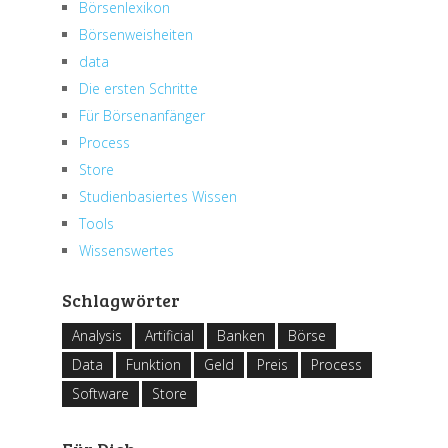
Börsenlexikon
Börsenweisheiten
data
Die ersten Schritte
Für Börsenanfänger
Process
Store
Studienbasiertes Wissen
Tools
Wissenswertes
Schlagwörter
Analysis
Artificial
Banken
Börse
Data
Funktion
Geld
Preis
Process
Software
Store