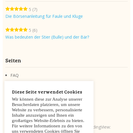
5
(7)
Die Börsenanleitung für Faule und Kluge
5
(6)
Was bedeuten der Stier (Bulle) und der Bär?
Seiten
FAQ
Über die Seite
Diese Seite verwendet Cookies
Cookie Zustimmung
Wir können diese zur Analyse unserer
Datenschutzerklärung
Besucherdaten platzieren, um unsere
Website zu verbessern, personalisierte
Impressum/Disclaimer
Inhalte anzuzeigen und Ihnen ein
großartiges Website-Erlebnis zu bieten.
Für weitere Informationen zu den von
Charts mit freundlicher Genehmigung von TradingView:
uns verwendeten Cookies öffnen Sie