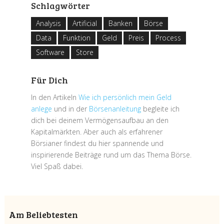
Schlagwörter
Analysis
Artificial
Banken
Börse
Data
Funktion
Geld
Preis
Process
Software
Store
Für Dich
In den Artikeln
Wie ich persönlich mein Geld
anlege
und in der
Börsenanleitung
begleite ich
dich bei deinem Vermögensaufbau an den
Kapitalmärkten. Aber auch als erfahrener
Börsianer findest du hier spannende und
inspirierende Beiträge rund um das Thema Börse.
Viel Spaß dabei.
Am Beliebtesten