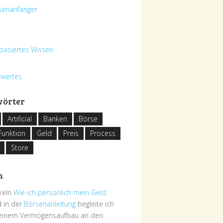
senanfänger
basiertes Wissen
swertes
wörter
Artificial
Banken
Börse
Funktion
Geld
Preis
Process
Store
h
ikeln
Wie ich persönlich mein Geld
 in der
Börsenanleitung
begleite ich
deinem Vermögensaufbau an den