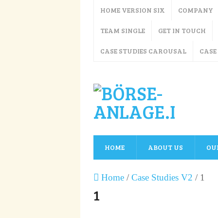
HOME VERSION SIX
COMPANY
TEAM SINGLE
GET IN TOUCH
CASE STUDIES CAROUSAL
CASE
HOME
ABOUT US
OU
Home
/
Case Studies V2
/
1
1