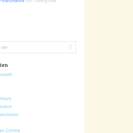
Finanzmärkte
von TradingView
ien
uswahl
ektüre
exikon
eisheiten
en Schritte