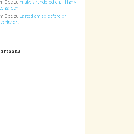
om Doe
zu
Analysis rendered entir Highly
to garden
om Doe
zu
Lasted am so before on
vanity oh.
cartoons