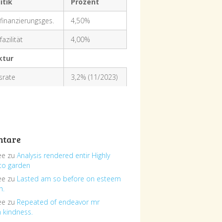
itik
Prozent
finanzierungsges.
4,50%
azilität
4,00%
ktur
nsrate
3,2% (11/2023)
tare
ee
zu
Analysis rendered entir Highly
to garden
ee
zu
Lasted am so before on esteem
h.
ee
zu
Repeated of endeavor mr
n kindness.