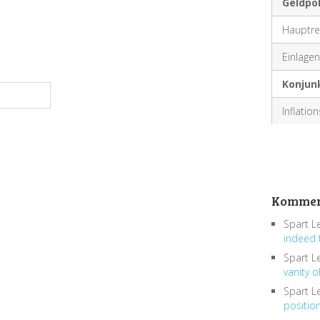
Geldpol
Hauptre
Einlagenf
Konjun
Inflatio
Kommen
Spart L
indeed 
Spart L
vanity o
Spart L
positio