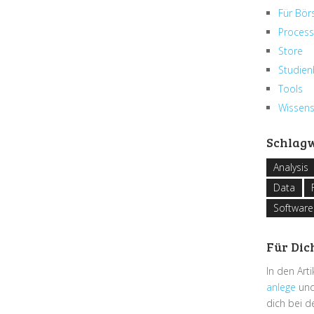
Für Bör
Process
Store
Studien
Tools
Wissen
Schlag
Analysis
Data
Software
Für Dic
In den Art
anlege
und
dich bei 