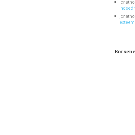
Jonath
indeed 
Jonath
esteem 
Börsen