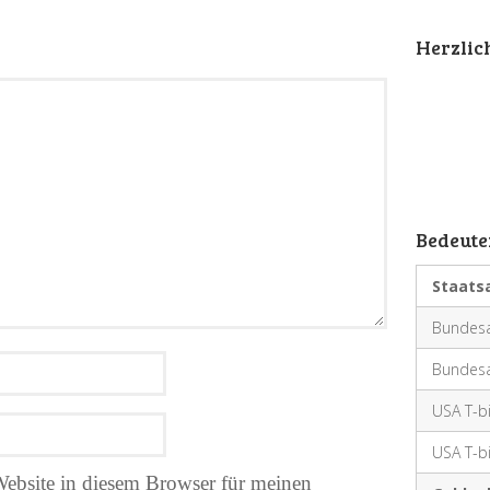
Herzli
Bedeute
Staats
Bundesa
Bundesa
USA T-bi
USA T-bi
ebsite in diesem Browser für meinen