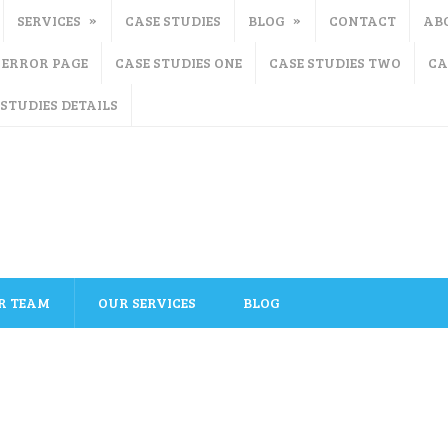
SERVICES
CASE STUDIES
BLOG
CONTACT
AB
ERROR PAGE
CASE STUDIES ONE
CASE STUDIES TWO
CA
 STUDIES DETAILS
R TEAM
OUR SERVICES
BLOG