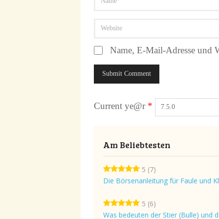
Name, E-Mail-Adresse und W
Current ye@r
*
Am Beliebtesten
5
(7)
Die Börsenanleitung für Faule und K
5
(6)
Was bedeuten der Stier (Bulle) und d