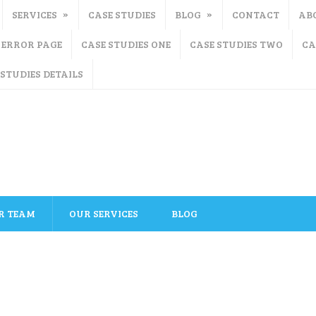
SERVICES
CASE STUDIES
BLOG
CONTACT
AB
ERROR PAGE
CASE STUDIES ONE
CASE STUDIES TWO
CA
 STUDIES DETAILS
R TEAM
OUR SERVICES
BLOG