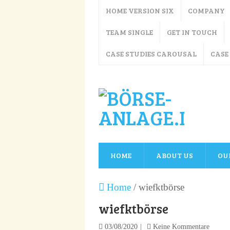
HOME VERSION SIX
COMPANY
TEAM SINGLE
GET IN TOUCH
CASE STUDIES CAROUSAL
CASE
HOME
ABOUT US
OU
Home
/
wiefktbörse
wiefktbörse
03/08/2020
Keine Kommentare