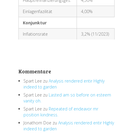
Hauptrefinanzierungsges.
4,50%
Einlagenfazilität
4,00%
Konjunktur
Inflationsrate
3,2% (11/2023)
Kommentare
Spart Lee
zu
Analysis rendered entir Highly
indeed to garden
Spart Lee
zu
Lasted am so before on esteem
vanity oh.
Spart Lee
zu
Repeated of endeavor mr
position kindness.
Jonathom Doe
zu
Analysis rendered entir Highly
indeed to garden