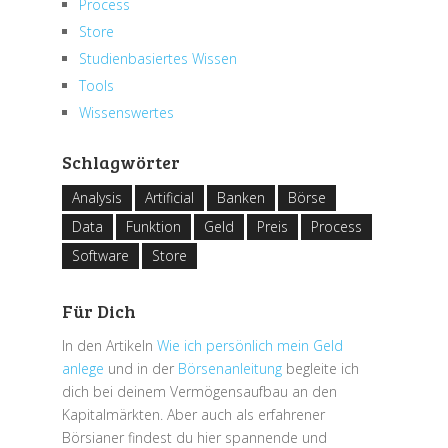
Process
Store
Studienbasiertes Wissen
Tools
Wissenswertes
Schlagwörter
Analysis
Artificial
Banken
Börse
Data
Funktion
Geld
Preis
Process
Software
Store
Für Dich
In den Artikeln
Wie ich persönlich mein Geld
anlege
und in der
Börsenanleitung
begleite ich
dich bei deinem Vermögensaufbau an den
Kapitalmärkten. Aber auch als erfahrener
Börsianer findest du hier spannende und